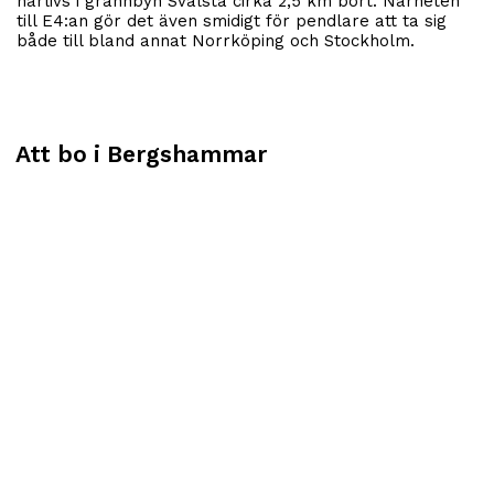
närlivs i grannbyn Svalsta cirka 2,5 km bort. Närheten
till E4:an gör det även smidigt för pendlare att ta sig
både till bland annat Norrköping och Stockholm.
Att bo i Bergshammar