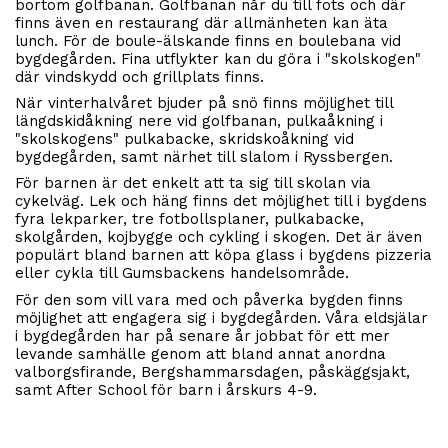
bortom golfbanan. Golfbanan når du till fots och där
finns även en restaurang där allmänheten kan äta
lunch. För de boule-älskande finns en boulebana vid
bygdegården. Fina utflykter kan du göra i "skolskogen"
där vindskydd och grillplats finns.
När vinterhalvåret bjuder på snö finns möjlighet till
längdskidåkning nere vid golfbanan, pulkaåkning i
"skolskogens" pulkabacke, skridskoåkning vid
bygdegården, samt närhet till slalom i Ryssbergen.
För barnen är det enkelt att ta sig till skolan via
cykelväg. Lek och häng finns det möjlighet till i bygdens
fyra lekparker, tre fotbollsplaner, pulkabacke,
skolgården, kojbygge och cykling i skogen. Det är även
populärt bland barnen att köpa glass i bygdens pizzeria
eller cykla till Gumsbackens handelsområde.
För den som vill vara med och påverka bygden finns
möjlighet att engagera sig i bygdegården. Våra eldsjälar
i bygdegården har på senare år jobbat för ett mer
levande samhälle genom att bland annat anordna
valborgsfirande, Bergshammarsdagen, påskäggsjakt,
samt After School för barn i årskurs 4-9.